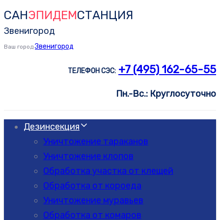
САН
ЭПИДЕМ
СТАНЦИЯ
Skip
Skip
links
to
Звенигород
primary
Звенигород
Ваш город
navigation
+7 (495) 162-65-55
ТЕЛЕФОН СЭС:
Skip
to
Пн.-Вс.: Круглосуточно
content
Дезинсекция
Уничтожение тараканов
Уничтожение клопов
Обработка участка от клещей
Обработка от короеда
Уничтожение муравьев
Обработка от комаров